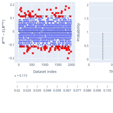
0.2
2
0.1
1.5
Probability
0
1
−0.1
0.5
−0.2
0
0
500
1000
1500
2000
0
0
Dataset index
Th
ε = 0.124
0.02
0.029
0.039
0.048
0.058
0.067
0.077
0.086
0.096
0.105