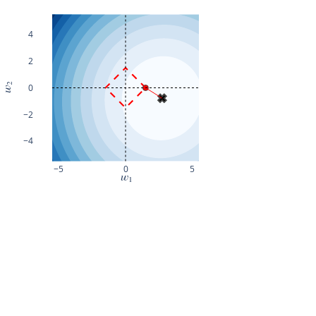
4
2
0
−2
−4
−5
0
5